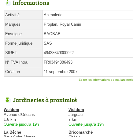
Informations
Activitié
Animalerie
Marques
Proplan, Royal Canin
Enseigne
BAOBAB
Forme juridique
SAS
SIRET
49438649300022
N° TVA Intra.
FR03494386493
Création
11 septembre 2007
Éditer les informations de ma jardinerie
Jardineries à proximité
Weldom
Weldom
Avenue d'Orleans
Jargeau
1.6 km
7 km
Ouverte jusqu'à 19h
Ouverte jusqu'à 19h
La Bêche
Bricomarché