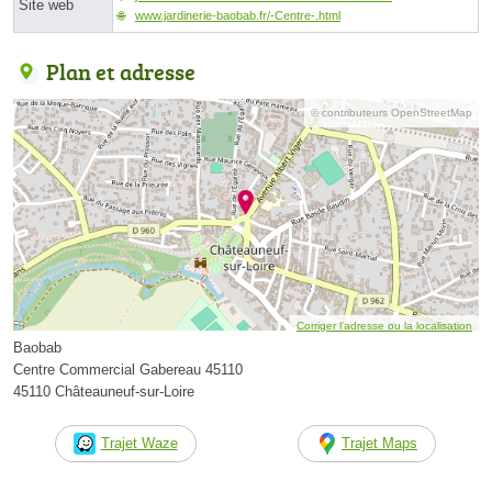
Site web
www.jardinerie-baobab.fr/-Centre-.html
Plan et adresse
© contributeurs OpenStreetMap
Corriger l’adresse ou la localisation
Baobab
Centre Commercial Gabereau 45110
45110 Châteauneuf-sur-Loire
Trajet Waze
Trajet Maps