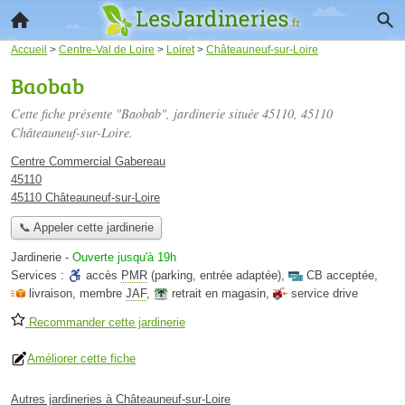
Accueil
>
Centre-Val de Loire
>
Loiret
>
Châteauneuf-sur-Loire
Baobab
Cette fiche présente "Baobab", jardinerie située
45110
, 45110
Châteauneuf-sur-Loire.
Centre Commercial Gabereau
45110
45110 Châteauneuf-sur-Loire
📞 Appeler cette jardinerie
Jardinerie
-
Ouverte jusqu'à 19h
Services :
accès
PMR
(parking, entrée adaptée)
,
CB acceptée
,
livraison
,
membre
JAF
,
retrait en magasin
,
service drive
Recommander cette jardinerie
Améliorer cette fiche
Autres jardineries à Châteauneuf-sur-Loire