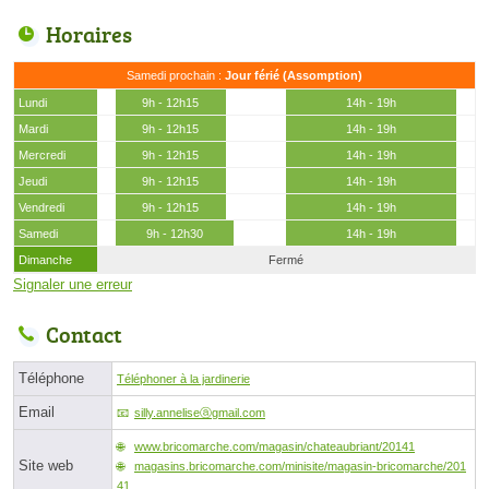
Horaires
Samedi prochain :
Jour férié (Assomption)
Lundi
9h - 12h15
14h - 19h
Mardi
9h - 12h15
14h - 19h
Mercredi
9h - 12h15
14h - 19h
Jeudi
9h - 12h15
14h - 19h
Vendredi
9h - 12h15
14h - 19h
Samedi
9h - 12h30
14h - 19h
Dimanche
Fermé
Signaler une erreur
Contact
Téléphone
Téléphoner à la jardinerie
Email
silly.anneliseⓐgmail.com
www.bricomarche.com/magasin/chateaubriant/20141
Site web
magasins.bricomarche.com/minisite/magasin-bricomarche/201
41