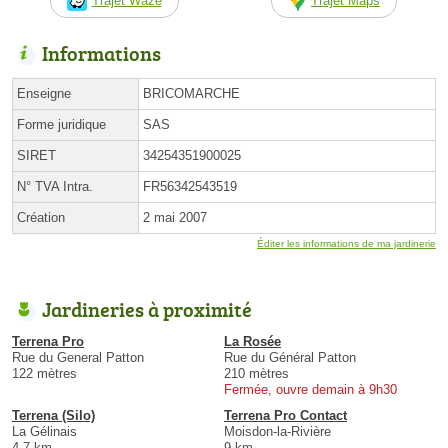
Trajet Waze
Trajet Maps
Informations
Enseigne
BRICOMARCHE
Forme juridique
SAS
SIRET
34254351900025
N° TVA Intra.
FR56342543519
Création
2 mai 2007
Éditer les informations de ma jardinerie
Jardineries à proximité
Terrena Pro
La Rosée
Rue du General Patton
Rue du Général Patton
122 mètres
210 mètres
Fermée, ouvre demain à 9h30
Terrena (Silo)
Terrena Pro Contact
La Gélinais
Moisdon-la-Rivière
4.7 km
9 km