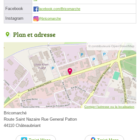
Facebook
facebook.com/Bricomarche
Instagram
@bricomarche
Plan et adresse
© contributeurs OpenStreetMap
Corriger l’adresse ou la localisation
Bricomarché
Route Saint Nazaire Rue General Patton
44110 Châteaubriant