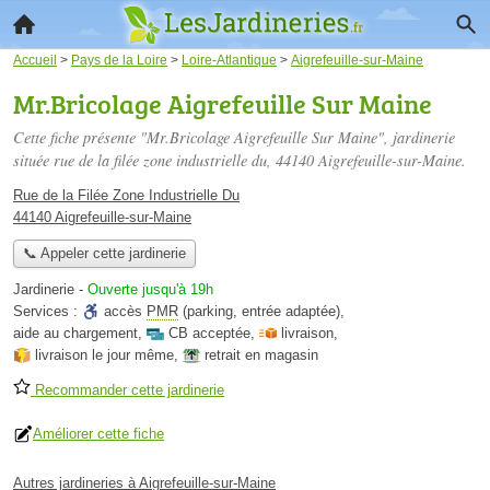
Accueil
>
Pays de la Loire
>
Loire-Atlantique
>
Aigrefeuille-sur-Maine
Mr.Bricolage Aigrefeuille Sur Maine
Cette fiche présente "Mr.Bricolage Aigrefeuille Sur Maine", jardinerie
située
rue de la filée zone industrielle du
, 44140 Aigrefeuille-sur-Maine.
Rue de la Filée Zone Industrielle Du
44140 Aigrefeuille-sur-Maine
📞 Appeler cette jardinerie
Jardinerie
-
Ouverte jusqu'à 19h
Services :
accès
PMR
(parking, entrée adaptée)
,
aide au chargement
,
CB acceptée
,
livraison
,
livraison le jour même
,
retrait en magasin
Recommander cette jardinerie
Améliorer cette fiche
Autres jardineries à Aigrefeuille-sur-Maine