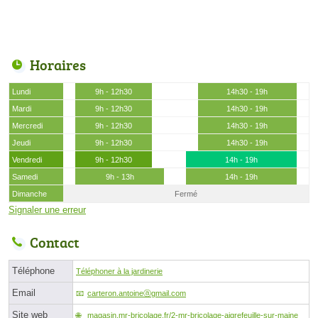
Horaires
Lundi
9h - 12h30
14h30 - 19h
Mardi
9h - 12h30
14h30 - 19h
Mercredi
9h - 12h30
14h30 - 19h
Jeudi
9h - 12h30
14h30 - 19h
Vendredi
9h - 12h30
14h - 19h
Samedi
9h - 13h
14h - 19h
Dimanche
Fermé
Signaler une erreur
Contact
Téléphone
Téléphoner à la jardinerie
Email
carteron.antoineⓐgmail.com
Site web
magasin.mr-bricolage.fr/2-mr-bricolage-aigrefeuille-sur-maine