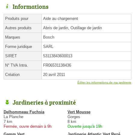
Informations
Produits pour
Aide au chargement
Autres produits
Abris de jardin, Outillage de jardin
Marques
Bosch
Forme juridique
SARL
SIRET
53113843600013
N° TVA Intra.
FR06531138436
Création
20 avril 2011
Éditer les informations de ma jardinerie
Jardineries à proximité
Delhommeau Fuchsia
Vert Mousse
La Planche
Gorges
7 km
8 km
Fermée, ouvre demain à 9h
Ouverte jusqu'à 19h
Gamm Vert
Jardinerie Atlantic Vert Rezé