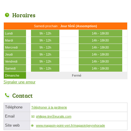
Horaires
Samedi prochain :
Jour férié (Assomption)
Lundi
9h - 12h
14h - 18h30
Mardi
9h - 12h
14h - 18h30
Mercredi
9h - 12h
14h - 18h30
Jeudi
9h - 12h
14h - 18h30
Vendredi
9h - 12h
14h - 18h30
Samedi
9h - 12h
14h - 18h30
Dimanche
Fermé
Signaler une erreur
Contact
Téléphone
Téléphoner à la jardinerie
Email
philippe.tireⓐeuralis.com
Site web
www.magasin-point-vert.fr/magasin/peyrehorade