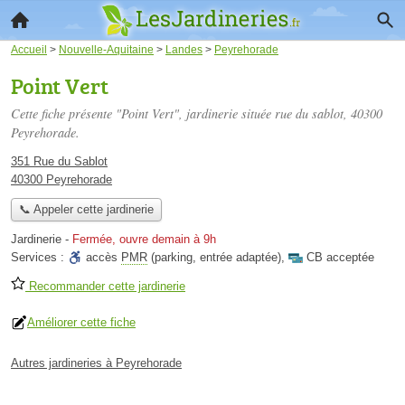
Accueil
>
Nouvelle-Aquitaine
>
Landes
>
Peyrehorade
Point Vert
Cette fiche présente "Point Vert", jardinerie située
rue du sablot
, 40300
Peyrehorade.
351 Rue du Sablot
40300 Peyrehorade
📞 Appeler cette jardinerie
Jardinerie
-
Fermée, ouvre demain à 9h
Services :
accès
PMR
(parking, entrée adaptée)
,
CB acceptée
Recommander cette jardinerie
Améliorer cette fiche
Autres jardineries à Peyrehorade