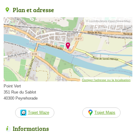
Plan et adresse
© contributeurs OpenStreetMap
Corriger l’adresse ou la localisation
Point Vert
351 Rue du Sablot
40300 Peyrehorade
Trajet Waze
Trajet Maps
Informations