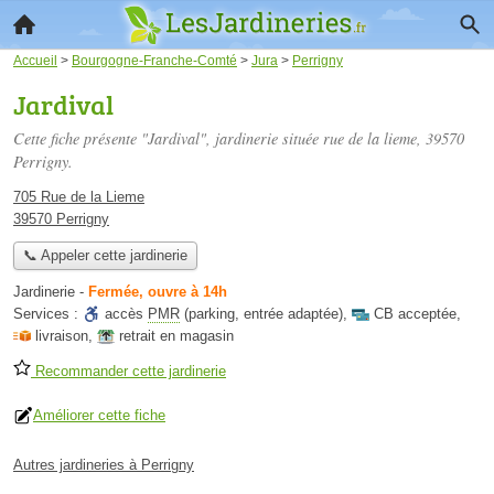
Accueil
>
Bourgogne-Franche-Comté
>
Jura
>
Perrigny
Jardival
Cette fiche présente "Jardival", jardinerie située
rue de la lieme
, 39570
Perrigny.
705 Rue de la Lieme
39570 Perrigny
📞 Appeler cette jardinerie
Jardinerie
-
Fermée, ouvre à 14h
Services :
accès
PMR
(parking, entrée adaptée)
,
CB acceptée
,
livraison
,
retrait en magasin
Recommander cette jardinerie
Améliorer cette fiche
Autres jardineries à Perrigny