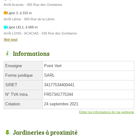
Arrêt Acacias - 465 Rue des Gentianes
Ligne 3, à 315 m
Arrêt Lième - 900 Rue de la Lième
Ligne LEL1, à 666 m
Arrêt LONS - ACACIAS - 435 Rue des Gentianes
Voir tout
Informations
Enseigne
Point Vert
Forme juridique
SARL
SIRET
34177534400441
N° TVA Intra.
FR57341775344
Création
24 septembre 2021
Éditer les informations de ma jardinerie
Jardineries à proximité