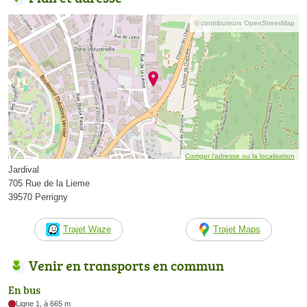
© contributeurs OpenStreetMap
Corriger l’adresse ou la localisation
Jardival
705 Rue de la Lieme
39570 Perrigny
Trajet Waze
Trajet Maps
Venir en transports en commun
En bus
Ligne 1, à 665 m