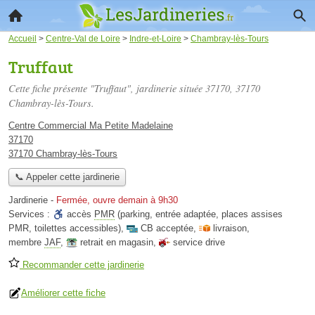
Accueil
>
Centre-Val de Loire
>
Indre-et-Loire
>
Chambray-lès-Tours
Truffaut
Cette fiche présente "Truffaut", jardinerie située
37170
, 37170
Chambray-lès-Tours.
Centre Commercial Ma Petite Madelaine
37170
37170 Chambray-lès-Tours
📞 Appeler cette jardinerie
Jardinerie
-
Fermée, ouvre demain à 9h30
Services :
accès
PMR
(parking, entrée adaptée, places assises
PMR, toilettes accessibles)
,
CB acceptée
,
livraison
,
membre
JAF
,
retrait en magasin
,
service drive
Recommander cette jardinerie
Améliorer cette fiche