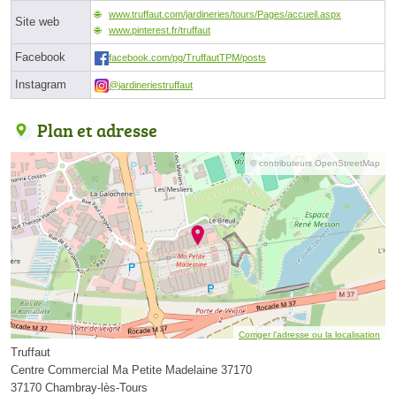
www.truffaut.com/jardineries/tours/Pages/accueil.aspx
Site web
www.pinterest.fr/truffaut
Facebook
facebook.com/pg/TruffautTPM/posts
Instagram
@jardineriestruffaut
Plan et adresse
© contributeurs OpenStreetMap
Corriger l’adresse ou la localisation
Truffaut
Centre Commercial Ma Petite Madelaine 37170
37170 Chambray-lès-Tours