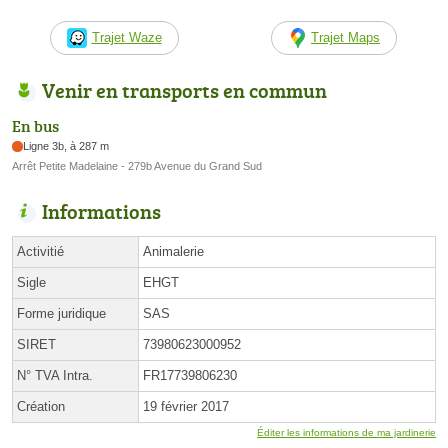
Trajet Waze
Trajet Maps
Venir en transports en commun
En bus
Ligne 3b, à 287 m
Arrêt Petite Madelaine - 279b Avenue du Grand Sud
Informations
Activitié
Animalerie
Sigle
EHGT
Forme juridique
SAS
SIRET
73980623000952
N° TVA Intra.
FR17739806230
Création
19 février 2017
Éditer les informations de ma jardinerie