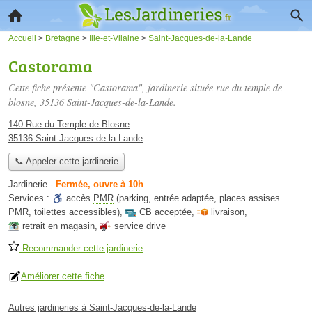
Accueil
>
Bretagne
>
Ille-et-Vilaine
>
Saint-Jacques-de-la-Lande
Castorama
Cette fiche présente "Castorama", jardinerie située
rue du temple de
blosne
, 35136 Saint-Jacques-de-la-Lande.
140 Rue du Temple de Blosne
35136 Saint-Jacques-de-la-Lande
📞 Appeler cette jardinerie
Jardinerie
-
Fermée, ouvre à 10h
Services :
accès
PMR
(parking, entrée adaptée, places assises
PMR, toilettes accessibles)
,
CB acceptée
,
livraison
,
retrait en magasin
,
service drive
Recommander cette jardinerie
Améliorer cette fiche
Autres jardineries à Saint-Jacques-de-la-Lande