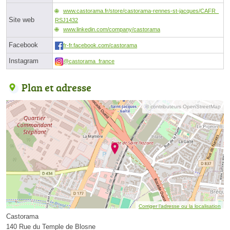
www.castorama.fr/store/castorama-rennes-st-jacques/CAFR_
Site web
RSJ1432
www.linkedin.com/company/castorama
Facebook
fr-fr.facebook.com/castorama
Instagram
@castorama_france
Plan et adresse
© contributeurs OpenStreetMap
Corriger l’adresse ou la localisation
Castorama
140 Rue du Temple de Blosne