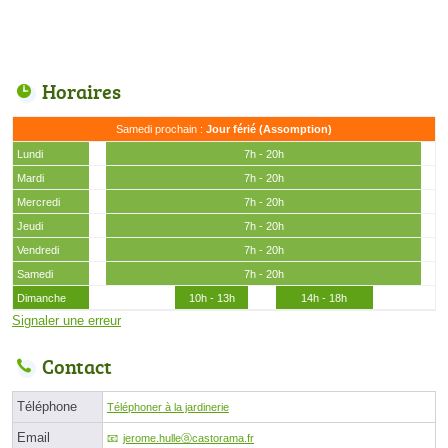
Horaires
Samedi prochain :
Jour férié (Assomption)
Lundi
7h - 20h
Mardi
7h - 20h
Mercredi
7h - 20h
Jeudi
7h - 20h
Vendredi
7h - 20h
Samedi
7h - 20h
Dimanche
10h - 13h
14h - 18h
Signaler une erreur
Contact
Téléphone
Téléphoner à la jardinerie
Email
jerome.hulleⓐcastorama.fr