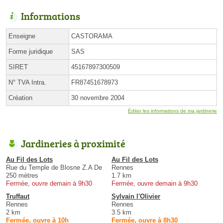
Informations
Enseigne
CASTORAMA
Forme juridique
SAS
SIRET
45167897300509
N° TVA Intra.
FR87451678973
Création
30 novembre 2004
Éditer les informations de ma jardinerie
Jardineries à proximité
Au Fil des Lots
Au Fil des Lots
Rue du Temple de Blosne Z.A De
Rennes
250 mètres
1.7 km
Fermée, ouvre demain à 9h30
Fermée, ouvre demain à 9h30
Truffaut
Sylvain l'Olivier
Rennes
Rennes
2 km
3.5 km
Fermée, ouvre à 10h
Fermée, ouvre à 8h30