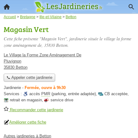
Accueil
>
Bretagne
>
Ille-et-Vilaine
>
Betton
Magasin Vert
Cette fiche présente "Magasin Vert", jardinerie située
le village la forme
zone aménagement de
, 35830 Betton.
Le Village la Forme Zone Aménagement De
Pluvignon
35830 Betton
📞 Appeler cette jardinerie
Jardinerie
-
Fermée, ouvre à 9h30
Services :
accès
PMR
(parking, entrée adaptée)
,
CB acceptée
,
retrait en magasin
,
service drive
Recommander cette jardinerie
Améliorer cette fiche
Autres jardineries à Betton