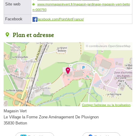
Site web
www.monmagasinvert.fr/magasin-jardinage-magasin-vert-betto
n-000793
Facebook
facebook.com/PointVertFrance/
Plan et adresse
© contributeurs OpenStreetMap
Corriger l’adresse ou la localisation
Magasin Vert
Le Village la Forme Zone Aménagement De Pluvignon
35830 Betton