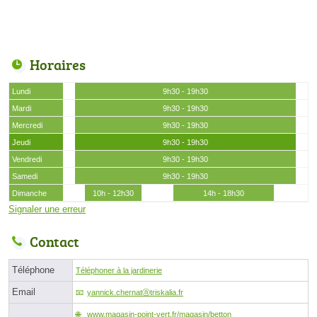
Horaires
Lundi
9h30 - 19h30
Mardi
9h30 - 19h30
Mercredi
9h30 - 19h30
Jeudi
9h30 - 19h30
Vendredi
9h30 - 19h30
Samedi
9h30 - 19h30
Dimanche
10h - 12h30
14h - 18h30
Signaler une erreur
Contact
Téléphone
Téléphoner à la jardinerie
Email
yannick.chernatⓐtriskalia.fr
www.magasin-point-vert.fr/magasin/betton