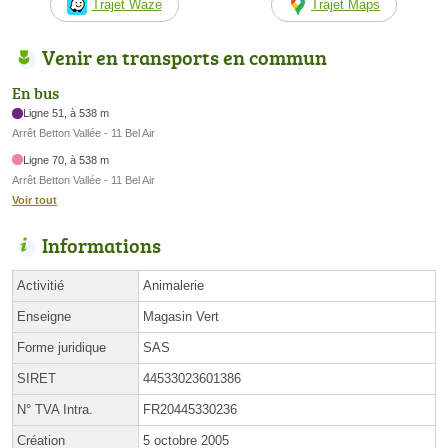
Trajet Waze
Trajet Maps
Venir en transports en commun
En bus
Ligne 51, à 538 m
Arrêt Betton Vallée - 11 Bel Air
Ligne 70, à 538 m
Arrêt Betton Vallée - 11 Bel Air
Voir tout
Informations
Activitié
Animalerie
Enseigne
Magasin Vert
Forme juridique
SAS
SIRET
44533023601386
N° TVA Intra.
FR20445330236
Création
5 octobre 2005