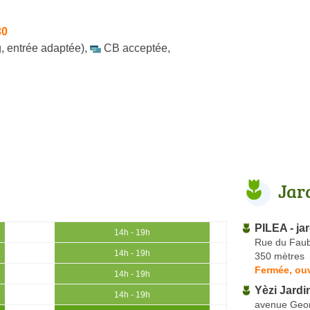
30
, entrée adaptée)
,
CB acceptée
,
Jar
PILEA - ja
14h - 19h
Rue du Faub
14h - 19h
350 mètres
Fermée, ou
14h - 19h
Yèzi Jardi
14h - 19h
avenue Geo