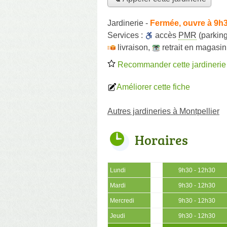
Jardinerie
-
Fermée, ouvre à 9h
Services :
accès
PMR
(parking
livraison
,
retrait en magasin
Recommander cette jardinerie
Améliorer cette fiche
Autres jardineries à Montpellier
Horaires
Lundi
9h30 - 12h30
Mardi
9h30 - 12h30
Mercredi
9h30 - 12h30
Jeudi
9h30 - 12h30