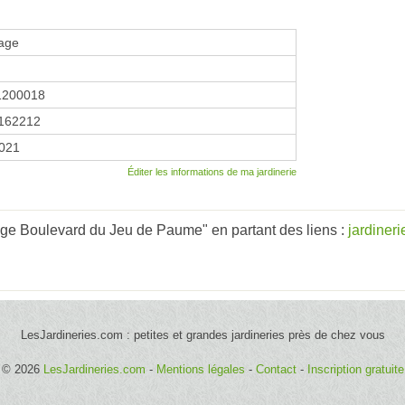
lage
1200018
162212
2021
Éditer les informations de ma jardinerie
age Boulevard du Jeu de Paume" en partant des liens :
jardineri
LesJardineries.com : petites et grandes jardineries près de chez vous
© 2026
LesJardineries.com
-
Mentions légales
-
Contact
-
Inscription gratuite