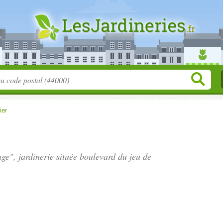
ier
age", jardinerie située
boulevard du jeu de