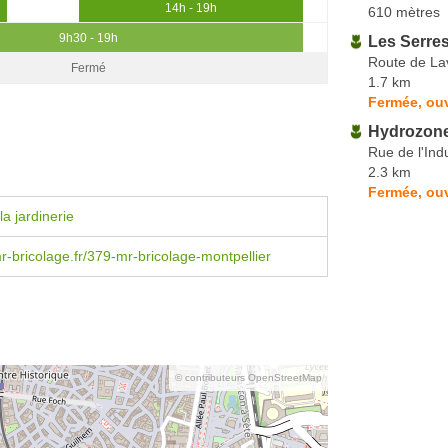
14h - 19h
610 mètres
9h30 - 19h
Les Serres
Route de La
Fermé
1.7 km
Fermée, ouv
Hydrozone
Rue de l'Ind
2.3 km
Fermée, ou
a jardinerie
-bricolage.fr/379-mr-bricolage-montpellier
© contributeurs OpenStreetMap