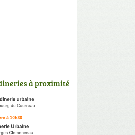
dineries à proximité
rdinerie urbaine
ourg du Courreau
vre à 10h30
nerie Urbaine
rges Clemenceau