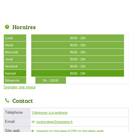
Horaires
Lundi
8h30 - 19h
Mardi
8h30 - 19h
Mercredi
8h30 - 19h
Jeudi
8h30 - 19h
Vendredi
8h30 - 19h
Samedi
8h30 - 19h
Dimanche
9h - 12h30
Signaler une erreur
Contact
Téléphone
Téléphoner à la jardinerie
Email
mcbricolageⓐwanadoo.fr
Site web
magasin.mr-bricolage.fr/299-mr-bricolage-agde