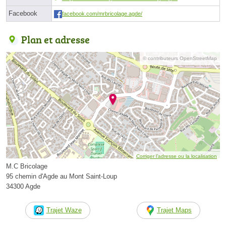
Facebook
facebook.com/mrbricolage.agde/
Plan et adresse
© contributeurs OpenStreetMap
Corriger l’adresse ou la localisation
M.C Bricolage
95 chemin d'Agde au Mont Saint-Loup
34300 Agde
Trajet Waze
Trajet Maps