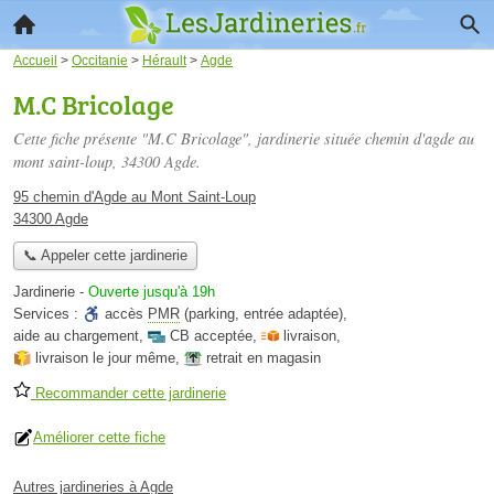
Accueil
>
Occitanie
>
Hérault
>
Agde
M.C Bricolage
Cette fiche présente "M.C Bricolage", jardinerie située
chemin d'agde au
mont saint-loup
, 34300 Agde.
95 chemin d'Agde au Mont Saint-Loup
34300 Agde
📞 Appeler cette jardinerie
Jardinerie
-
Ouverte jusqu'à 19h
Services :
accès
PMR
(parking, entrée adaptée)
,
aide au chargement
,
CB acceptée
,
livraison
,
livraison le jour même
,
retrait en magasin
Recommander cette jardinerie
Améliorer cette fiche
Autres jardineries à Agde