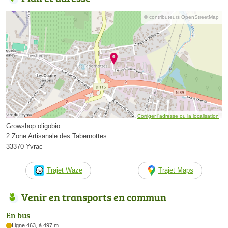
© contributeurs OpenStreetMap
Corriger l’adresse ou la localisation
Growshop oligobio
2 Zone Artisanale des Tabernottes
33370 Yvrac
Trajet Waze
Trajet Maps
Venir en transports en commun
En bus
Ligne 463, à 497 m