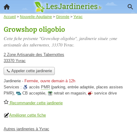
Accueil
>
Nouvelle-Aquitaine
>
Gironde
>
Yvrac
Growshop oligobio
Cette fiche présente "Growshop oligobio", jardinerie située
zone
artisanale des tabernottes
, 33370 Yvrac.
2 Zone Artisanale des Tabernottes
33370 Yvrac
📞 Appeler cette jardinerie
Jardinerie
-
Fermée, ouvre demain à 12h
Services :
accès
PMR
(parking, entrée adaptée, places assises
PMR)
,
CB acceptée
,
retrait en magasin
,
service drive
Recommander cette jardinerie
Améliorer cette fiche
Autres jardineries à Yvrac