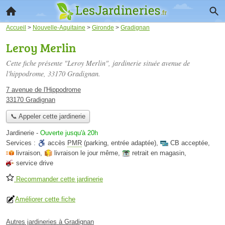
Accueil
>
Nouvelle-Aquitaine
>
Gironde
>
Gradignan
Leroy Merlin
Cette fiche présente "Leroy Merlin", jardinerie située
avenue de
l'hippodrome
, 33170 Gradignan.
7 avenue de l'Hippodrome
33170 Gradignan
📞 Appeler cette jardinerie
Jardinerie
-
Ouverte jusqu'à 20h
Services :
accès
PMR
(parking, entrée adaptée)
,
CB acceptée
,
livraison
,
livraison le jour même
,
retrait en magasin
,
service drive
Recommander cette jardinerie
Améliorer cette fiche
Autres jardineries à Gradignan