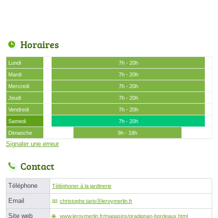
Horaires
Lundi
7h - 20h
Mardi
7h - 20h
Mercredi
7h - 20h
Jeudi
7h - 20h
Vendredi
7h - 20h
Samedi
7h - 20h
Dimanche
9h - 18h
Signaler une erreur
Contact
Téléphone
Téléphoner à la jardinerie
Email
christophe.tarisⓐleroymerlin.fr
Site web
www.leroymerlin.fr/magasins/gradignan-bordeaux.html