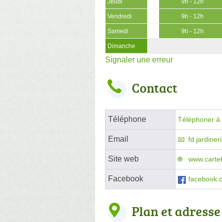
Jeudi
9h - 12h
Vendredi
9h - 12h
Samedi
9h - 12h
Dimanche
Signaler une erreur
Contact
Téléphone
Téléphoner à l
Email
fd.jardine
Site web
www.carte
Facebook
facebook.
Plan et adresse