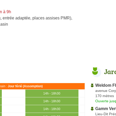
n à 9h
, entrée adaptée, places assises PMR)
,
gasin
Jar
Weldom Fl
ain :
Jour férié (Assomption)
avenue Cor
14h - 18h30
170 mètres
Ouverte jus
14h - 18h30
Gamm Ver
14h - 18h30
Lieu-Dit Pré