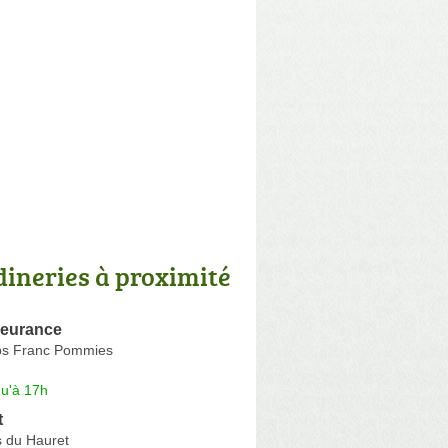
dineries à proximité
eurance
ps Franc Pommies
qu'à 17h
t
s du Hauret