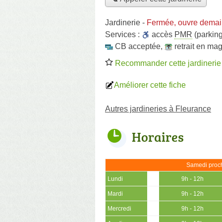
Jardinerie
-
Fermée, ouvre demai
Services :
accès
PMR
(parking
CB acceptée
,
retrait en ma
Recommander cette jardinerie
Améliorer cette fiche
Autres jardineries à Fleurance
Horaires
Samedi proch
Lundi
9h - 12h
Mardi
9h - 12h
Mercredi
9h - 12h