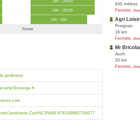
14h - 18h30
645 mètres
Fermée, ouv
14h - 18h30
Agri Loisi
14h - 18h
Preignan
Fermé
16 km
Fermée, ouv
Mr Bricola
Auch
20 km
Fermée, ouv
a jardinerie
riecarteⓐorange.fr
freres.com
com/Jardinerie-Cart%C3%A9-676143882756077