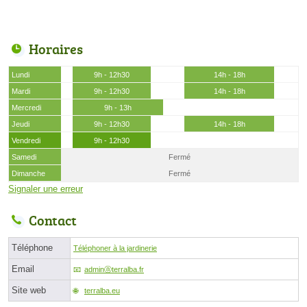
Horaires
Lundi
9h - 12h30
14h - 18h
Mardi
9h - 12h30
14h - 18h
Mercredi
9h - 13h
Jeudi
9h - 12h30
14h - 18h
Vendredi
9h - 12h30
Samedi
Fermé
Dimanche
Fermé
Signaler une erreur
Contact
Téléphone
Téléphoner à la jardinerie
Email
adminⓐterralba.fr
Site web
terralba.eu