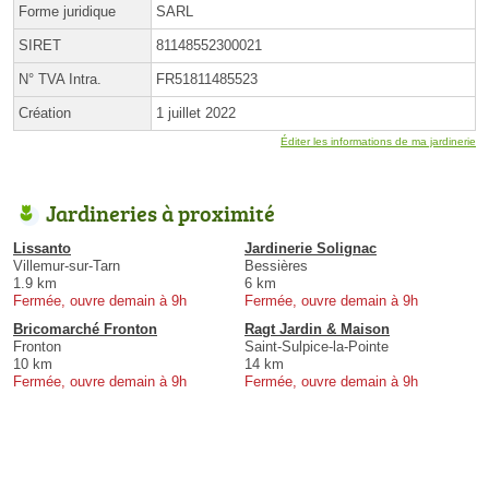
Forme juridique
SARL
SIRET
81148552300021
N° TVA Intra.
FR51811485523
Création
1 juillet 2022
Éditer les informations de ma jardinerie
Jardineries à proximité
Lissanto
Jardinerie Solignac
Villemur-sur-Tarn
Bessières
1.9 km
6 km
Fermée, ouvre demain à 9h
Fermée, ouvre demain à 9h
Bricomarché Fronton
Ragt Jardin & Maison
Fronton
Saint-Sulpice-la-Pointe
10 km
14 km
Fermée, ouvre demain à 9h
Fermée, ouvre demain à 9h