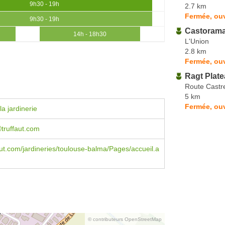
9h30 - 19h
2.7 km
Fermée, ou
9h30 - 19h
Castoram
14h - 18h30
L'Union
2.8 km
Fermée, ouv
Ragt Plate
Route Castr
5 km
Fermée, ouv
a jardinerie
ⓐtruffaut.com
ut.com/jardineries/toulouse-balma/Pages/accueil.a
© contributeurs OpenStreetMap