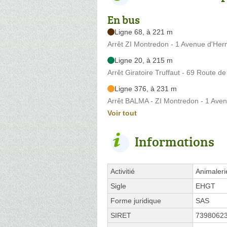
En bus
Ligne 68, à 221 m
Arrêt ZI Montredon - 1 Avenue d'He
Ligne 20, à 215 m
Arrêt Giratoire Truffaut - 69 Route d
Ligne 376, à 231 m
Arrêt BALMA - ZI Montredon - 1 Ave
Voir tout
Informations
Activitié
Animaleri
Sigle
EHGT
Forme juridique
SAS
SIRET
7398062