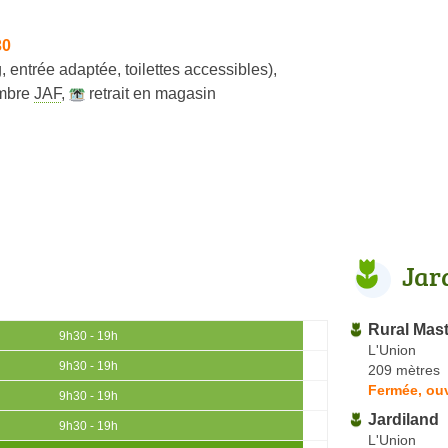
30
, entrée adaptée, toilettes accessibles)
,
mbre
JAF
,
retrait en magasin
Jar
Rural Mas
9h30 - 19h
L'Union
9h30 - 19h
209 mètres
Fermée, ou
9h30 - 19h
Jardiland
9h30 - 19h
L'Union