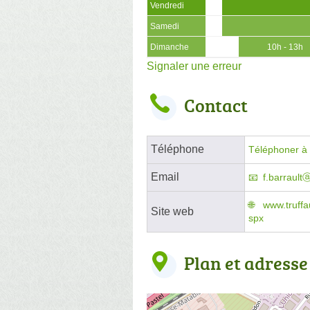
Vendredi
Samedi
Dimanche
10h - 13h
Signaler une erreur
Contact
Téléphone
Téléphoner à l
Email
f.barrault
www.truffa
Site web
spx
Plan et adresse