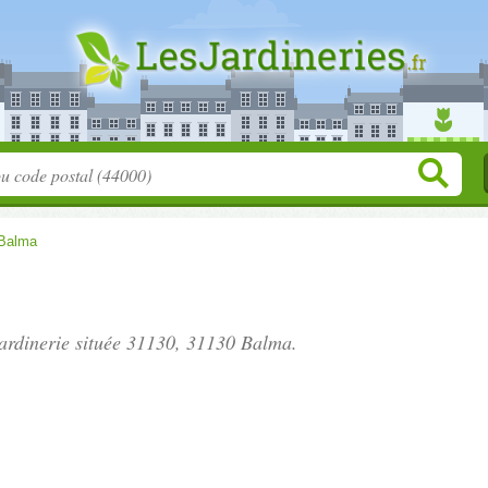
Balma
jardinerie située
31130
, 31130 Balma.