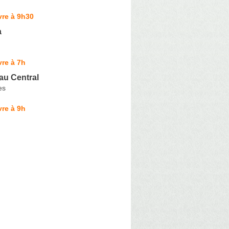
vre à 9h30
a
re à 7h
au Central
es
re à 9h