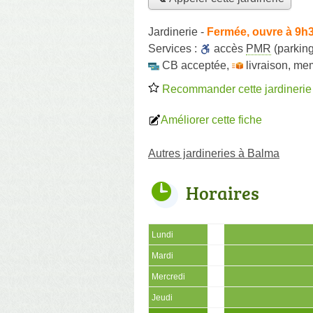
Jardinerie
-
Fermée, ouvre à 9h
Services :
accès
PMR
(parking
CB acceptée
,
livraison
,
me
Recommander cette jardinerie
Améliorer cette fiche
Autres jardineries à Balma
Horaires
Lundi
Mardi
Mercredi
Jeudi