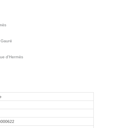
rmès
e Gauré
nue d'Hermès
e
3000622