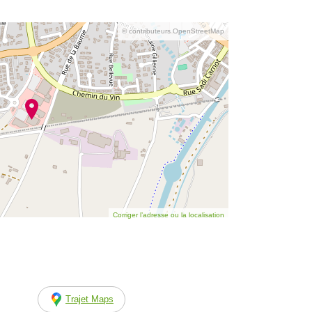
© contributeurs OpenStreetMap
Corriger l’adresse ou la localisation
Trajet Maps