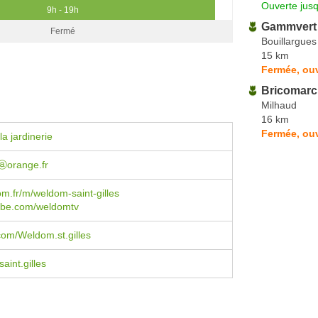
Ouverte jus
9h - 19h
Gammvert
Fermé
Bouillargues
15 km
Fermée, ouv
Bricomarc
Milhaud
16 km
Fermée, ouv
a jardinerie
orange.fr
.fr/m/weldom-saint-gilles
be.com/weldomtv
om/Weldom.st.gilles
int.gilles