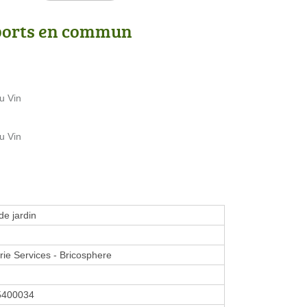
ports en commun
u Vin
u Vin
de jardin
erie Services - Bricosphere
5400034