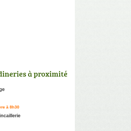
dineries à proximité
ge
vre à 8h30
ncaillerie