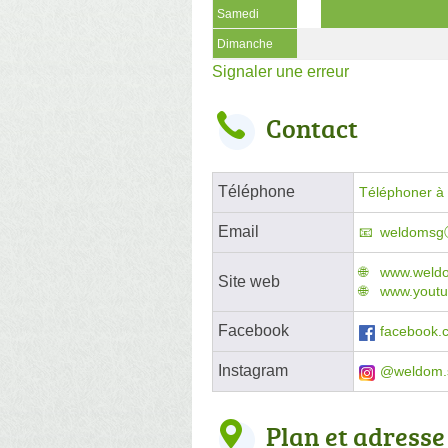
Samedi
Dimanche
Signaler une erreur
Contact
Téléphone
Téléphoner à l
Email
weldomsgⓐ
www.weldom
Site web
www.youtu
Facebook
facebook.c
Instagram
@weldom.sa
Plan et adresse