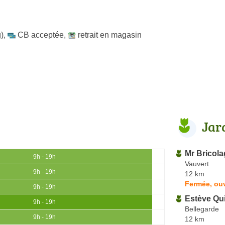
)
,
CB acceptée
,
retrait en magasin
Jar
Mr Bricola
9h - 19h
Vauvert
9h - 19h
12 km
Fermée, ou
9h - 19h
Estève Qui
9h - 19h
Bellegarde
9h - 19h
12 km