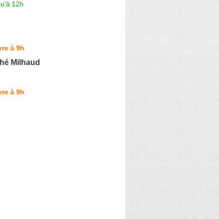
qu'à 12h
re à 9h
hé Milhaud
re à 9h