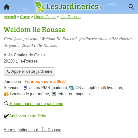
Accueil
>
Corse
>
Haute-Corse
>
L'Île-Rousse
Weldom Ile Rousse
Cette fiche présente "Weldom Ile Rousse", jardinerie située
allée charles
de gaulle
, 20220 L'Île-Rousse.
Allée Charles de Gaulle
20220 L'Île-Rousse
📞 Appeler cette jardinerie
Jardinerie
-
Fermée, ouvre à 8h30
Services :
accès
PMR
(parking)
,
CB acceptée
,
livraison
,
livraison le jour même
,
retrait en magasin
Recommander cette jardinerie
Améliorer cette fiche
Autres jardineries à L'Île-Rousse