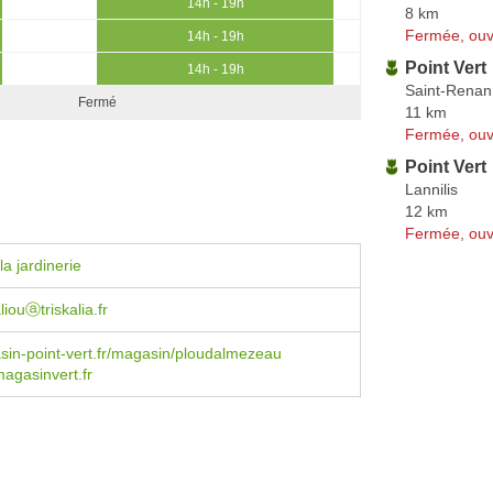
14h - 19h
8 km
Fermée, ouv
14h - 19h
Point Vert
14h - 19h
Saint-Renan
Fermé
11 km
Fermée, ouv
Point Vert
Lannilis
12 km
Fermée, ouv
a jardinerie
liouⓐtriskalia.fr
in-point-vert.fr/magasin/ploudalmezeau
gasinvert.fr