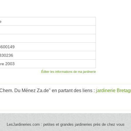
e
3600149
330236
re 2003
Éditer les informations de ma jardinerie
 Chem. Du Ménez Za.de" en partant des liens :
jardinerie Breta
LesJardineries.com : petites et grandes jardineries près de chez vous