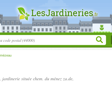
lmézeau
, jardinerie située
chem. du ménez za.de
,