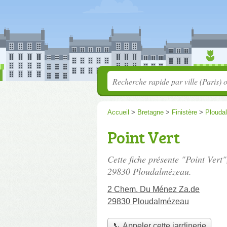
Accueil
>
Bretagne
>
Finistère
>
Plouda
Point Vert
Cette fiche présente "Point Vert"
29830 Ploudalmézeau.
2 Chem. Du Ménez Za.de
29830 Ploudalmézeau
📞 Appeler cette jardinerie