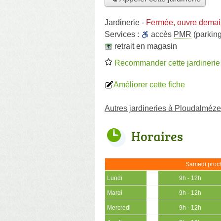
Jardinerie
-
Fermée, ouvre demai
Services :
accès
PMR
(parking
retrait en magasin
Recommander cette jardinerie
Améliorer cette fiche
Autres jardineries à Ploudalméz
Horaires
Samedi proch
Lundi
9h - 12h
Mardi
9h - 12h
Mercredi
9h - 12h