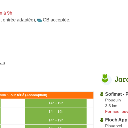
n à 9h
, entrée adaptée)
,
CB acceptée
,
eau
Jar
Sofimat - 
ain :
Jour férié (Assomption)
Plouguin
14h - 19h
3.3 km
Fermée, ouv
14h - 19h
Floch Appr
14h - 19h
Plouarzel