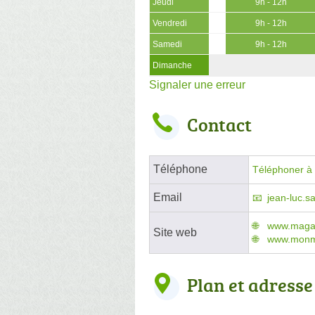
Jeudi
9h - 12h
Vendredi
9h - 12h
Samedi
9h - 12h
Dimanche
Signaler une erreur
Contact
Téléphone
Téléphoner à l
Email
jean-luc.sa
www.magas
Site web
www.monma
Plan et adresse