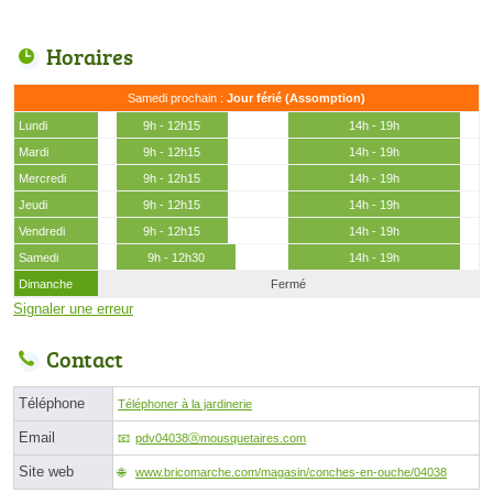
Horaires
Samedi prochain :
Jour férié (Assomption)
Lundi
9h - 12h15
14h - 19h
Mardi
9h - 12h15
14h - 19h
Mercredi
9h - 12h15
14h - 19h
Jeudi
9h - 12h15
14h - 19h
Vendredi
9h - 12h15
14h - 19h
Samedi
9h - 12h30
14h - 19h
Dimanche
Fermé
Signaler une erreur
Contact
Téléphone
Téléphoner à la jardinerie
Email
pdv04038ⓐmousquetaires.com
Site web
www.bricomarche.com/magasin/conches-en-ouche/04038