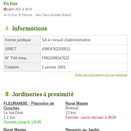
En bus
Ligne 213, à 15 m
Arrêt Rue St Etienne - 4bis Place Aristide Briand
Informations
Forme juridique
SA à conseil d'administration
SIRET
43854762200011
N° TVA Intra.
FR62438547622
Création
1 janvier 2001
Éditer les informations de ma jardinerie
Jardineries à proximité
FLEURANDIE - Pépinière de
Rural Master
Conches
Breteuil
Le Val-Doré
13 km
1.1 km
Fermée, ouvre demain à 8h30
Ouverte jusqu'à 12h30
Rural Master
Recevoir au Jardin