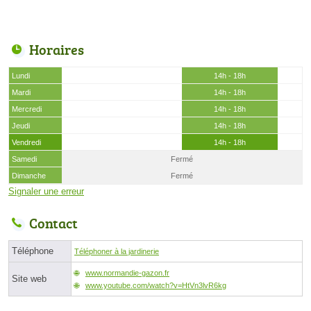
Horaires
Lundi
14h - 18h
Mardi
14h - 18h
Mercredi
14h - 18h
Jeudi
14h - 18h
Vendredi
14h - 18h
Samedi
Fermé
Dimanche
Fermé
Signaler une erreur
Contact
Téléphone
Téléphoner à la jardinerie
www.normandie-gazon.fr
Site web
www.youtube.com/watch?v=HtVn3lvR6kg