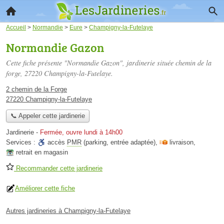
Accueil
>
Normandie
>
Eure
>
Champigny-la-Futelaye
Normandie Gazon
Cette fiche présente "Normandie Gazon", jardinerie située
chemin de la
forge
, 27220 Champigny-la-Futelaye.
2 chemin de la Forge
27220 Champigny-la-Futelaye
📞 Appeler cette jardinerie
Jardinerie
-
Fermée, ouvre lundi à 14h00
Services :
accès
PMR
(parking, entrée adaptée)
,
livraison
,
retrait en magasin
Recommander cette jardinerie
Améliorer cette fiche
Autres jardineries à Champigny-la-Futelaye