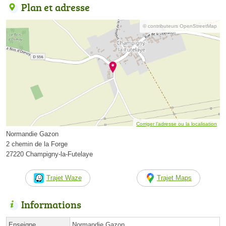
Plan et adresse
© contributeurs OpenStreetMap
Corriger l’adresse ou la localisation
Normandie Gazon
2 chemin de la Forge
27220 Champigny-la-Futelaye
Trajet Waze
Trajet Maps
Informations
Enseigne
Normandie Gazon