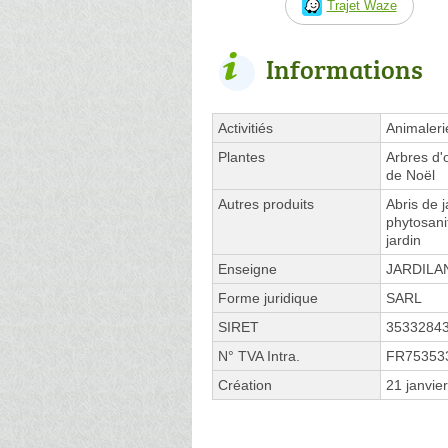
Trajet Waze
Informations
Activitiés
Animaleri
Plantes
Arbres d'
de Noël
Autres produits
Abris de j
phytosani
jardin
Enseigne
JARDILA
Forme juridique
SARL
SIRET
3533284
N° TVA Intra.
FR75353
Création
21 janvie