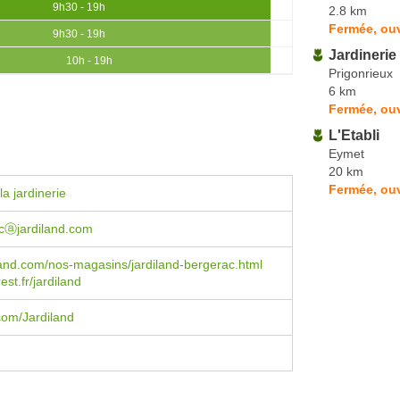
9h30 - 19h
2.8 km
Fermée, ou
9h30 - 19h
Jardinerie
10h - 19h
Prigonrieux
6 km
Fermée, ouv
L'Etabli
Eymet
20 km
Fermée, ou
a jardinerie
acⓐjardiland.com
and.com/nos-magasins/jardiland-bergerac.html
st.fr/jardiland
com/Jardiland