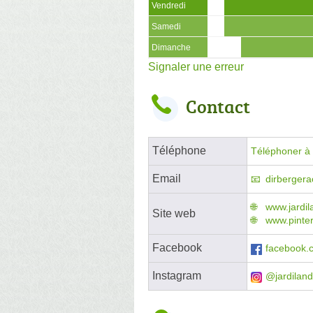
Vendredi
Samedi
Dimanche
Signaler une erreur
Contact
Téléphone
Téléphoner à l
Email
dirberger
www.jardil
Site web
www.pintere
Facebook
facebook.
Instagram
@jardiland