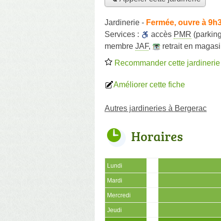
Jardinerie
-
Fermée, ouvre à 9h
Services :
accès
PMR
(parking
membre
JAF
,
retrait en magas
Recommander cette jardinerie
Améliorer cette fiche
Autres jardineries à Bergerac
Horaires
Lundi
Mardi
Mercredi
Jeudi