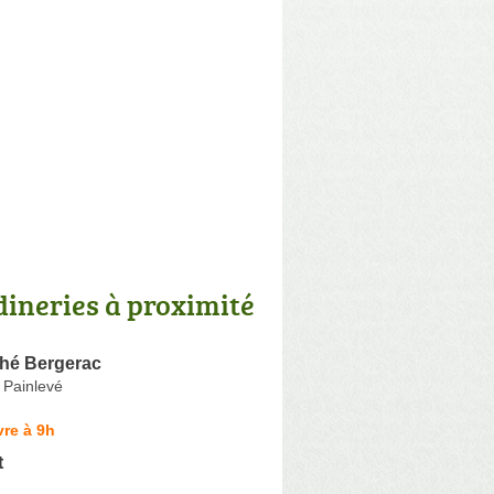
dineries à proximité
hé Bergerac
 Painlevé
re à 9h
t