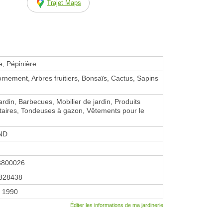
Trajet Maps
e, Pépinière
ornement, Arbres fruitiers, Bonsaïs, Cactus, Sapins
ardin, Barbecues, Mobilier de jardin, Produits
taires, Tondeuses à gazon, Vêtements pour le
ND
3800026
328438
r 1990
Éditer les informations de ma jardinerie