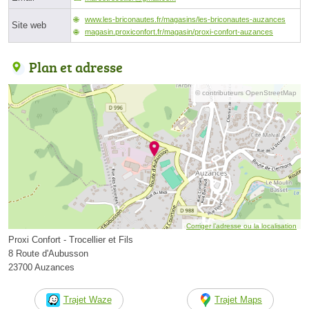
www.les-briconautes.fr/magasins/les-briconautes-auzances
Site web
magasin.proxiconfort.fr/magasin/proxi-confort-auzances
Plan et adresse
© contributeurs OpenStreetMap
Corriger l’adresse ou la localisation
Proxi Confort - Trocellier et Fils
8 Route d'Aubusson
23700 Auzances
Trajet Waze
Trajet Maps