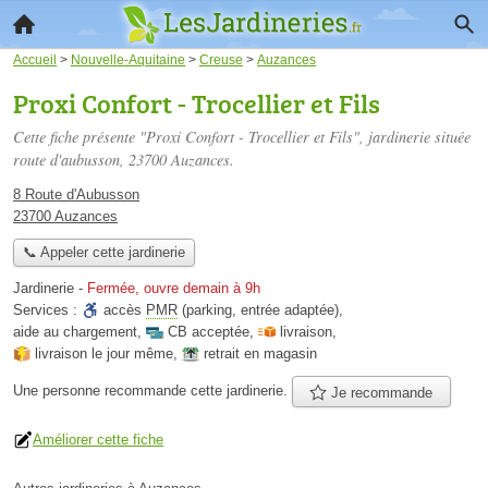
Accueil
>
Nouvelle-Aquitaine
>
Creuse
>
Auzances
Proxi Confort - Trocellier et Fils
Cette fiche présente "Proxi Confort - Trocellier et Fils", jardinerie située
route d'aubusson
, 23700 Auzances.
8 Route d'Aubusson
23700 Auzances
📞 Appeler cette jardinerie
Jardinerie
-
Fermée, ouvre demain à 9h
Services :
accès
PMR
(parking, entrée adaptée)
,
aide au chargement
,
CB acceptée
,
livraison
,
livraison le jour même
,
retrait en magasin
Une personne
recommande
cette jardinerie.
Je recommande
Améliorer cette fiche