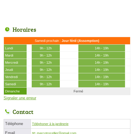
Horaires
Samedi prochain :
Jour férié (Assomption)
Lundi
9h - 12h
14h - 19h
Mardi
9h - 12h
14h - 19h
Mercredi
9h - 12h
14h - 19h
Jeudi
9h - 12h
14h - 19h
Vendredi
9h - 12h
14h - 19h
Samedi
9h - 12h
14h - 19h
Dimanche
Fermé
Signaler une erreur
Contact
Téléphone
Téléphoner à la jardinerie
Email
marcotrocellierⓐgmail.com