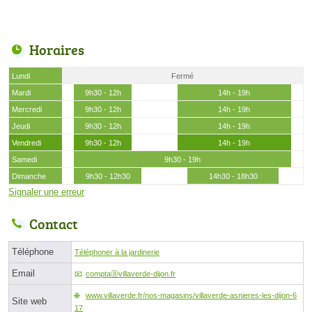
Horaires
Lundi
Fermé
Mardi
9h30 - 12h
14h - 19h
Mercredi
9h30 - 12h
14h - 19h
Jeudi
9h30 - 12h
14h - 19h
Vendredi
9h30 - 12h
14h - 19h
Samedi
9h30 - 19h
Dimanche
9h30 - 12h30
14h30 - 18h30
Signaler une erreur
Contact
Téléphone
Téléphoner à la jardinerie
Email
comptaⓐvillaverde-dijon.fr
www.villaverde.fr/nos-magasins/villaverde-asnieres-les-dijon-6
Site web
17