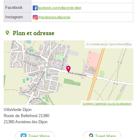
Facebook
facebook.com/villaverde.dijon
Instagram
@jardineriesvillaverde
Plan et adresse
© contributeurs OpenStreetMap
Corriger l’adresse ou la localisation
VillaVerde Dijon
Route de Bellefond 21380
21380 Asnières-lès-Dijon
Trajet Waze
Trajet Maps