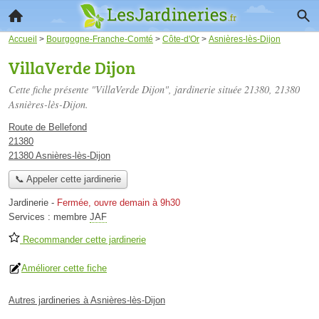
Accueil
>
Bourgogne-Franche-Comté
>
Côte-d'Or
>
Asnières-lès-Dijon
VillaVerde Dijon
Cette fiche présente "VillaVerde Dijon", jardinerie située
21380
, 21380
Asnières-lès-Dijon.
Route de Bellefond
21380
21380 Asnières-lès-Dijon
📞 Appeler cette jardinerie
Jardinerie
-
Fermée, ouvre demain à 9h30
Services :
membre
JAF
Recommander cette jardinerie
Améliorer cette fiche
Autres jardineries à Asnières-lès-Dijon