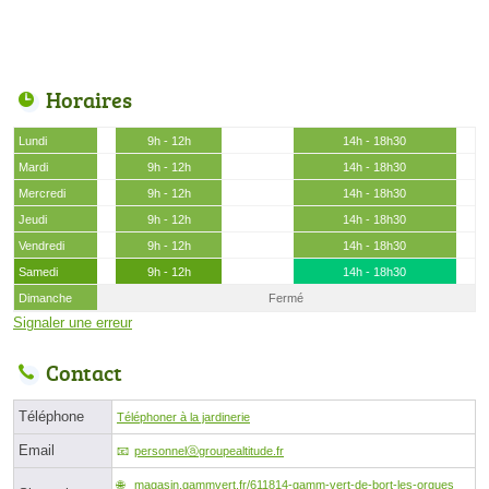
Horaires
Lundi
9h - 12h
14h - 18h30
Mardi
9h - 12h
14h - 18h30
Mercredi
9h - 12h
14h - 18h30
Jeudi
9h - 12h
14h - 18h30
Vendredi
9h - 12h
14h - 18h30
Samedi
9h - 12h
14h - 18h30
Dimanche
Fermé
Signaler une erreur
Contact
Téléphone
Téléphoner à la jardinerie
Email
personnelⓐgroupealtitude.fr
magasin.gammvert.fr/611814-gamm-vert-de-bort-les-orgues