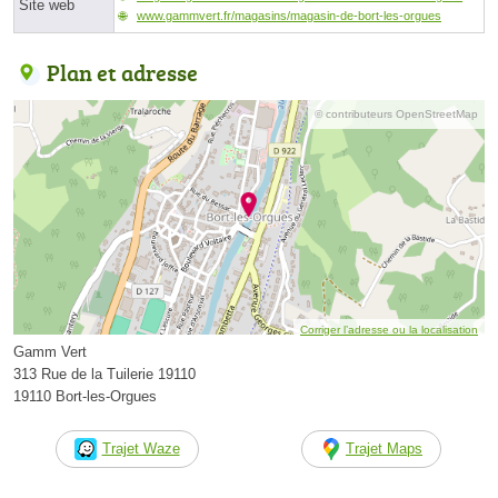
Site web
www.gammvert.fr/magasins/magasin-de-bort-les-orgues
Plan et adresse
© contributeurs OpenStreetMap
Corriger l’adresse ou la localisation
Gamm Vert
313 Rue de la Tuilerie 19110
19110 Bort-les-Orgues
Trajet Waze
Trajet Maps