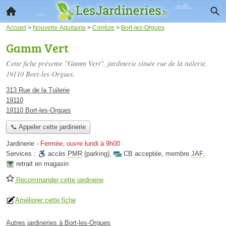
Accueil
>
Nouvelle-Aquitaine
>
Corrèze
>
Bort-les-Orgues
Gamm Vert
Cette fiche présente "Gamm Vert", jardinerie située
rue de la tuilerie
,
19110 Bort-les-Orgues.
313 Rue de la Tuilerie
19110
19110 Bort-les-Orgues
📞 Appeler cette jardinerie
Jardinerie
-
Fermée, ouvre lundi à 9h00
Services :
accès
PMR
(parking)
,
CB acceptée
,
membre
JAF
,
retrait en magasin
Recommander cette jardinerie
Améliorer cette fiche
Autres jardineries à Bort-les-Orgues