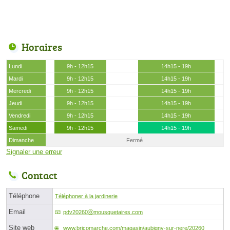
Horaires
Lundi
9h - 12h15
14h15 - 19h
Mardi
9h - 12h15
14h15 - 19h
Mercredi
9h - 12h15
14h15 - 19h
Jeudi
9h - 12h15
14h15 - 19h
Vendredi
9h - 12h15
14h15 - 19h
Samedi
9h - 12h15
14h15 - 19h
Dimanche
Fermé
Signaler une erreur
Contact
Téléphone
Téléphoner à la jardinerie
Email
pdv20260ⓐmousquetaires.com
Site web
www.bricomarche.com/magasin/aubigny-sur-nere/20260