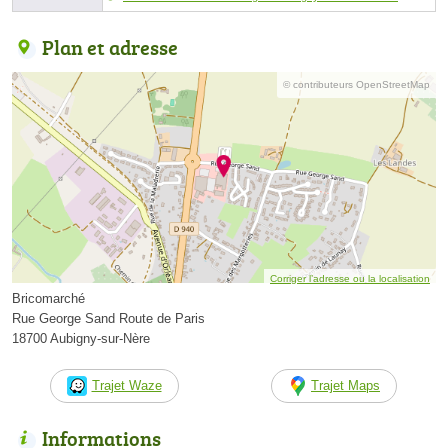
Plan et adresse
© contributeurs OpenStreetMap
Corriger l’adresse ou la localisation
Bricomarché
Rue George Sand Route de Paris
18700 Aubigny-sur-Nère
Trajet Waze
Trajet Maps
Informations