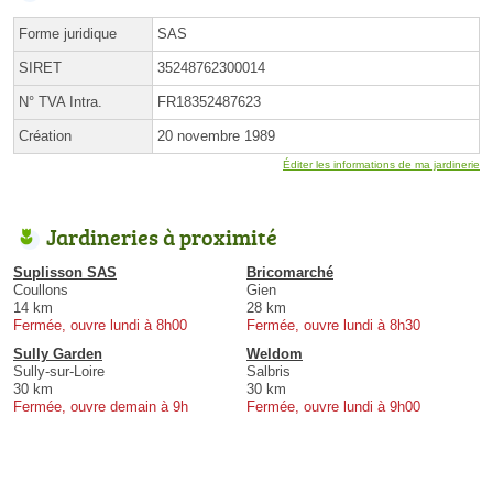
Forme juridique
SAS
SIRET
35248762300014
N° TVA Intra.
FR18352487623
Création
20 novembre 1989
Éditer les informations de ma jardinerie
Jardineries à proximité
Suplisson SAS
Bricomarché
Coullons
Gien
14 km
28 km
Fermée, ouvre lundi à 8h00
Fermée, ouvre lundi à 8h30
Sully Garden
Weldom
Sully-sur-Loire
Salbris
30 km
30 km
Fermée, ouvre demain à 9h
Fermée, ouvre lundi à 9h00