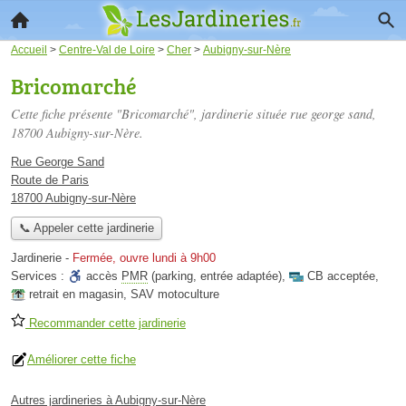
Accueil
>
Centre-Val de Loire
>
Cher
>
Aubigny-sur-Nère
Bricomarché
Cette fiche présente "Bricomarché", jardinerie située
rue george sand
,
18700 Aubigny-sur-Nère.
Rue George Sand
Route de Paris
18700 Aubigny-sur-Nère
📞 Appeler cette jardinerie
Jardinerie
-
Fermée, ouvre lundi à 9h00
Services :
accès
PMR
(parking, entrée adaptée)
,
CB acceptée
,
retrait en magasin
,
SAV motoculture
Recommander cette jardinerie
Améliorer cette fiche
Autres jardineries à Aubigny-sur-Nère