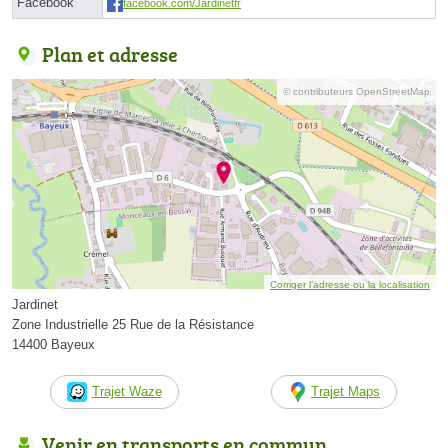
Facebook
facebook.com/Jardinetfr
Plan et adresse
© contributeurs OpenStreetMap
Corriger l’adresse ou la localisation
Jardinet
Zone Industrielle 25 Rue de la Résistance
14400 Bayeux
Trajet Waze
Trajet Maps
Venir en transports en commun