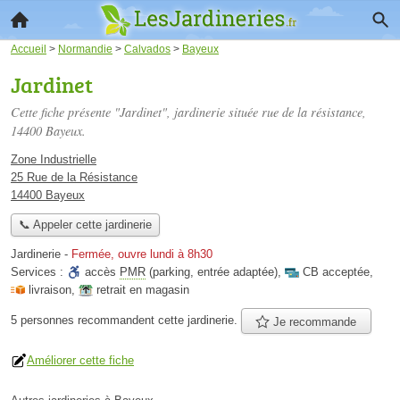
Accueil
>
Normandie
>
Calvados
>
Bayeux
Jardinet
Cette fiche présente "Jardinet", jardinerie située
rue de la résistance
,
14400 Bayeux.
Zone Industrielle
25 Rue de la Résistance
14400 Bayeux
📞 Appeler cette jardinerie
Jardinerie
-
Fermée, ouvre lundi à 8h30
Services :
accès
PMR
(parking, entrée adaptée)
,
CB acceptée
,
livraison
,
retrait en magasin
5 personnes
recommandent
cette jardinerie.
Je recommande
Améliorer cette fiche