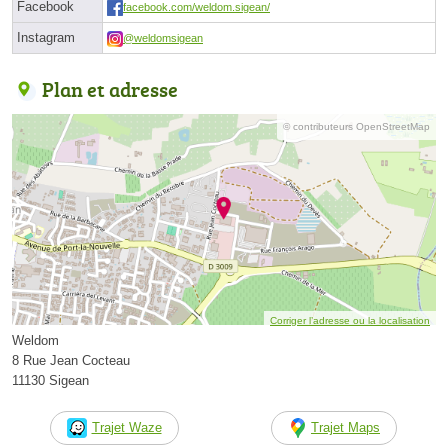
Facebook
facebook.com/weldom.sigean/
Instagram
@weldomsigean
Plan et adresse
© contributeurs OpenStreetMap
Corriger l’adresse ou la localisation
Weldom
8 Rue Jean Cocteau
11130 Sigean
Trajet Waze
Trajet Maps