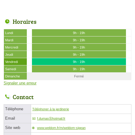
Horaires
Lundi
9h - 19h
Mardi
9h - 19h
Mercredi
9h - 19h
Jeudi
9h - 19h
Vendredi
9h - 19h
Samedi
9h - 19h
Dimanche
Fermé
Signaler une erreur
Contact
Téléphone
Téléphoner à la jardinerie
Email
f.dumasⓐhotmail.fr
Site web
www.weldom.fr/m/weldom-sigean