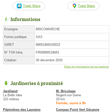
Trajet Waze
Trajet Maps
Informations
Enseigne
BRICOMARCHE
Forme juridique
SAS
SIRET
89051868100022
N° TVA Intra.
FR00890518681
Création
30 décembre 2020
Éditer les informations de ma jardinerie
Jardineries à proximité
Jardiland
M. Bricolage
La Belle Idee
Nogent-sur-Seine
315 mètres
20 km
Fermée, ouvre à 9h
Pépinières des Laurains
Compas Point Vert Sézanne