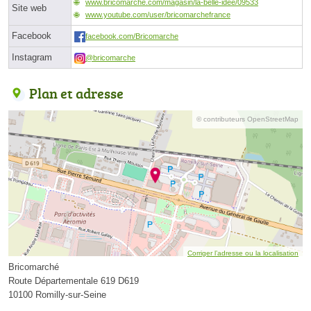
www.bricomarche.com/magasin/la-belle-idee/09533
Site web
www.youtube.com/user/bricomarchefrance
Facebook
facebook.com/Bricomarche
Instagram
@bricomarche
Plan et adresse
© contributeurs OpenStreetMap
Corriger l’adresse ou la localisation
Bricomarché
Route Départementale 619 D619
10100 Romilly-sur-Seine