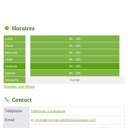
Horaires
Lundi
9h - 19h
Mardi
9h - 19h
Mercredi
9h - 19h
Jeudi
9h - 19h
Vendredi
9h - 19h
Samedi
9h - 19h
Dimanche
Fermé
Signaler une erreur
Contact
Téléphone
Téléphoner à la jardinerie
Email
christelle.meyniel-adhⓐmousquetaires.com