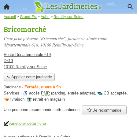
Accueil
>
Grand-Est
>
Aube
>
Romilly-sur-Seine
Bricomarché
Cette fiche présente "Bricomarché", jardinerie située
route
départementale 619
, 10100 Romilly-sur-Seine.
Route Départementale 619
D619
10100 Romilly-sur-Seine
📞 Appeler cette jardinerie
Jardinerie
-
Fermée, ouvre à 9h
Services :
accès
PMR
(parking, entrée adaptée)
,
CB acceptée
,
livraison
,
retrait en magasin
Une personne
recommande
cette jardinerie.
Je recommande
Améliorer cette fiche