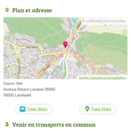
Plan et adresse
© contributeurs OpenStreetMap
Corriger l’adresse ou la localisation
Gamm Vert
Avenue Alsace Lorraine 09300
09300 Lavelanet
Trajet Waze
Trajet Maps
Venir en transports en commun