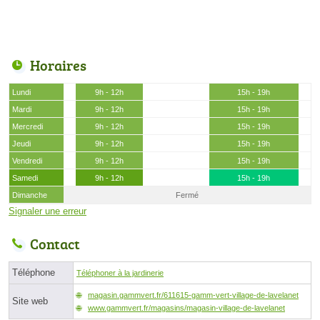
Horaires
Lundi
9h - 12h
15h - 19h
Mardi
9h - 12h
15h - 19h
Mercredi
9h - 12h
15h - 19h
Jeudi
9h - 12h
15h - 19h
Vendredi
9h - 12h
15h - 19h
Samedi
9h - 12h
15h - 19h
Dimanche
Fermé
Signaler une erreur
Contact
Téléphone
Téléphoner à la jardinerie
magasin.gammvert.fr/611615-gamm-vert-village-de-lavelanet
Site web
www.gammvert.fr/magasins/magasin-village-de-lavelanet