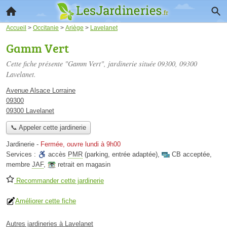
Accueil
>
Occitanie
>
Ariège
>
Lavelanet
Gamm Vert
Cette fiche présente "Gamm Vert", jardinerie située
09300
, 09300
Lavelanet.
Avenue Alsace Lorraine
09300
09300 Lavelanet
📞 Appeler cette jardinerie
Jardinerie
-
Fermée, ouvre lundi à 9h00
Services :
accès
PMR
(parking, entrée adaptée)
,
CB acceptée
,
membre
JAF
,
retrait en magasin
Recommander cette jardinerie
Améliorer cette fiche
Autres jardineries à Lavelanet