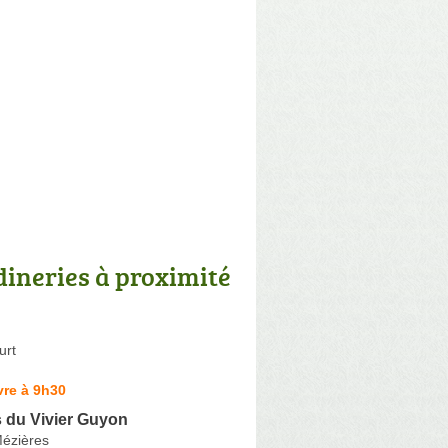
dineries à proximité
urt
vre à 9h30
 du Vivier Guyon
Mézières