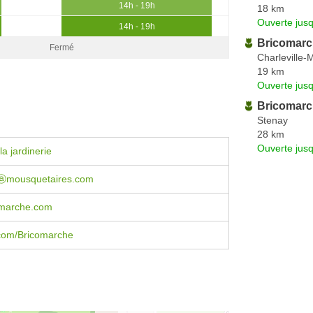
14h - 19h
18 km
Ouverte jus
14h - 19h
Bricomarch
Fermé
Charleville-
19 km
Ouverte jus
Bricomar
Stenay
28 km
Ouverte jus
a jardinerie
ⓐmousquetaires.com
marche.com
com/Bricomarche