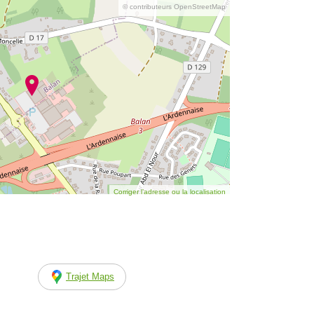
© contributeurs OpenStreetMap
Corriger l’adresse ou la localisation
Trajet Maps