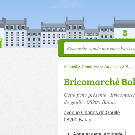
Accueil
>
Grand-Est
>
Ardennes
>
Bala
Bricomarché Ba
Cette fiche présente "Bricomarc
de gaulle
, 08200 Balan.
avenue Charles de Gaulle
08200 Balan
📞 Appeler cette jardinerie