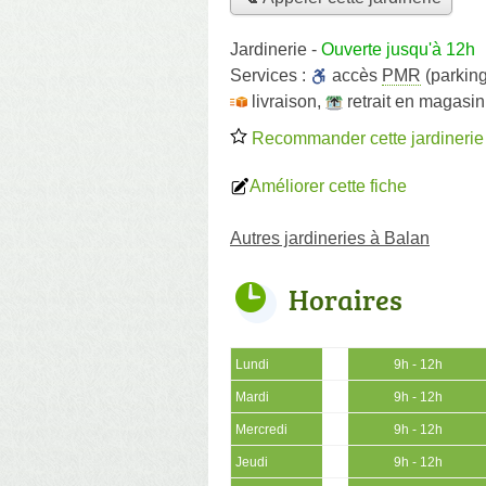
Jardinerie
-
Ouverte jusqu'à 12h
Services :
accès
PMR
(parking
livraison
,
retrait en magasin
Recommander cette jardinerie
Améliorer cette fiche
Autres jardineries à Balan
Horaires
Lundi
9h - 12h
Mardi
9h - 12h
Mercredi
9h - 12h
Jeudi
9h - 12h