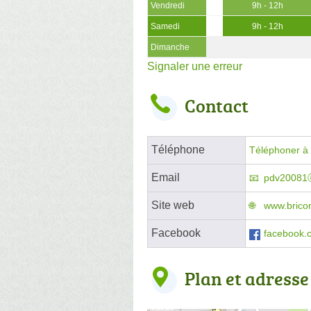
Vendredi
9h - 12h
Samedi
9h - 12h
Dimanche
Signaler une erreur
Contact
Téléphone
Téléphoner à l
Email
pdv20081
Site web
www.brico
Facebook
facebook.
Plan et adresse