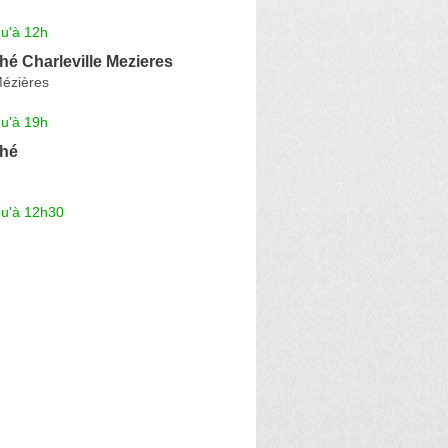
qu'à 12h
é Charleville Mezieres
Mézières
qu'à 19h
ché
qu'à 12h30