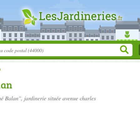
n
lan
hé Balan", jardinerie située
avenue charles