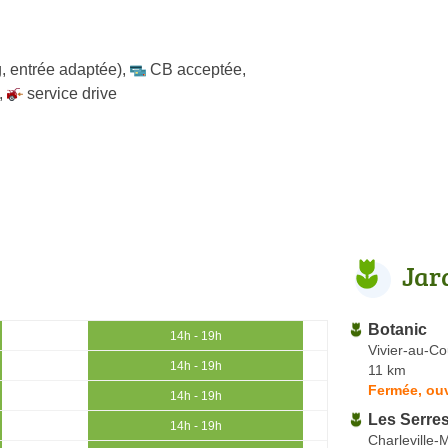
, entrée adaptée)
,
CB acceptée
,
,
service drive
Jar
Botanic
14h - 19h
Vivier-au-Co
14h - 19h
11 km
Fermée, ou
14h - 19h
Les Serres
14h - 19h
Charleville-