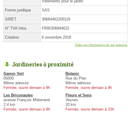
Vêtements pour le jardin
Forme juridique
SAS
SIRET
30684462200119
N° TVA Intra.
FR95306844622
Création
6 novembre 2018
Éditer les informations de ma jardinerie
Jardineries à proximité
Gamm Vert
Botanic
05000
Rue du Plan
Même adresse
Même adresse
Fermée, ouvre demain à 9h
Fermée, ouvre demain à 9h
Les Briconautes
Fleurs et Sens
avenue François Mitterrand
Veynes
2.4 km
20 km
Fermée, ouvre demain à 9h
Fermée, ouvre demain à 10h