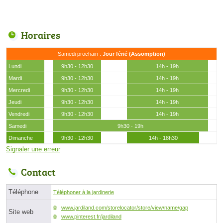
Horaires
Samedi prochain :
Jour férié (Assomption)
Lundi
9h30 - 12h30
14h - 19h
Mardi
9h30 - 12h30
14h - 19h
Mercredi
9h30 - 12h30
14h - 19h
Jeudi
9h30 - 12h30
14h - 19h
Vendredi
9h30 - 12h30
14h - 19h
Samedi
9h30 - 19h
Dimanche
9h30 - 12h30
14h - 18h30
Signaler une erreur
Contact
Téléphone
Téléphoner à la jardinerie
www.jardiland.com/storelocator/store/view/name/gap
Site web
www.pinterest.fr/jardiland