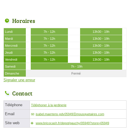
Horaires
Lundi
7h - 12h
13h30 - 19h
Mardi
7h - 12h
13h30 - 19h
Mercredi
7h - 12h
13h30 - 19h
Jeudi
7h - 12h
13h30 - 19h
Vendredi
7h - 12h
13h30 - 19h
Samedi
7h - 19h
Dimanche
Fermé
Signaler une erreur
Contact
Téléphone
Téléphoner à la jardinerie
Email
isabel.maertens-pdv05949ⓐmousquetaires.com
Site web
www.bricocash.fr/depot/gauchy/05949?store=05949